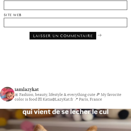
SITE WEB
iamlazykat
🎀 Fashion, beauty, lifestyle & everything cute
🍕 My favorite
color is food
💌 Katia@LazyKat.fr
📍 Paris, France