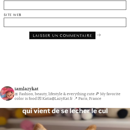
SITE WEB
iamlazykat
🎀 Fashion, beauty, lifestyle & everything cute
🍕 My favorite
color is food
💌 Katia@LazyKat.fr
📍 Paris, France