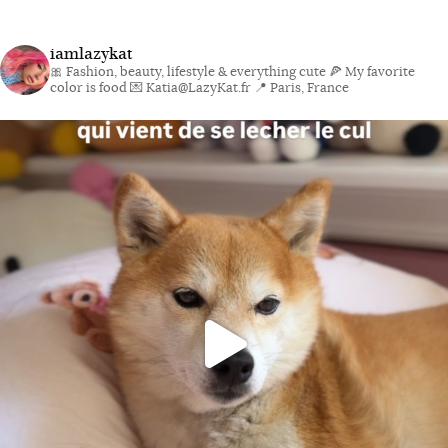
iamlazykat
🎀 Fashion, beauty, lifestyle & everything cute
🍕 My favorite
color is food
💌 Katia@LazyKat.fr
📍 Paris, France