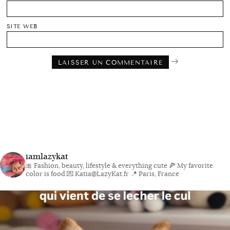
SITE WEB
iamlazykat
🎀 Fashion, beauty, lifestyle & everything cute
🍕 My favorite
color is food
💌 Katia@LazyKat.fr
📍 Paris, France