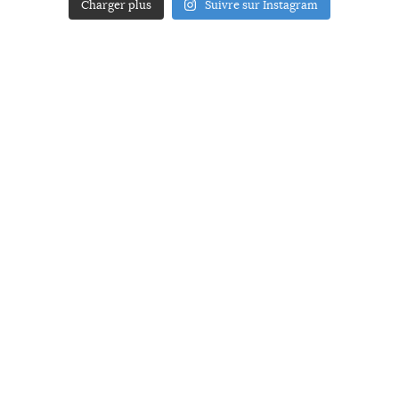
Charger plus
Suivre sur Instagram
ACCUEIL
A PROPOS
YOUR ART
PRESSE
MENTIONS LÉGALES