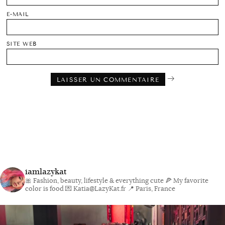
E-MAIL
SITE WEB
iamlazykat
🎀 Fashion, beauty, lifestyle & everything cute
🍕 My favorite
color is food
💌 Katia@LazyKat.fr
📍 Paris, France