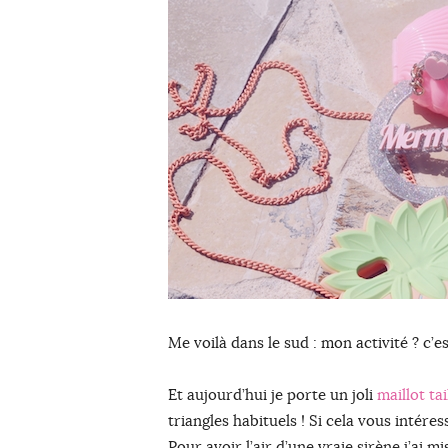
Me voilà dans le sud : mon activité ? c’est
Et aujourd’hui je porte un joli
maillot ta
triangles habituels ! Si cela vous intér
Pour avoir l’air d’une vraie sirène j’ai m