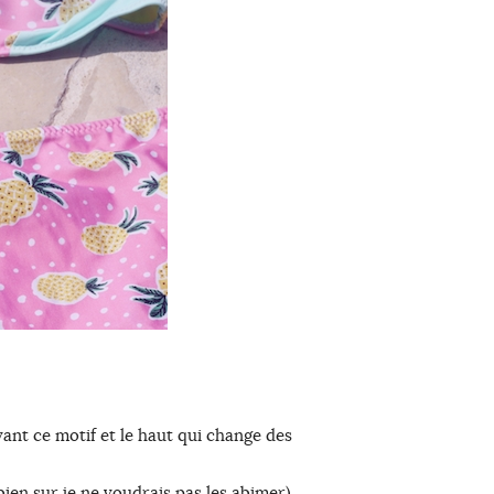
evant ce motif et le haut qui change des
bien sur je ne voudrais pas les abimer)