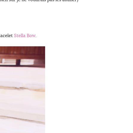
racelet
Stella Bow
.