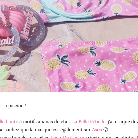
 la piscine !
ille haute
à motifs ananas de chez
La Belle Rebelle
, j’ai craqué d
esse sachez que la marque est également sur
Asos
🙂
is mes boucles d’oreilles
Love My Custom
(juste pour les photos 