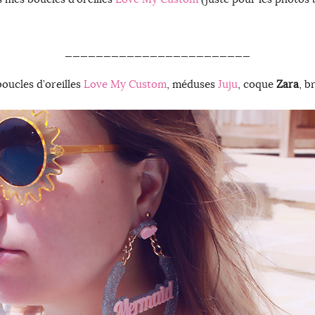
________________________
boucles d’oreilles
Love My Custom
, méduses
Juju
, coque
Zara
, b