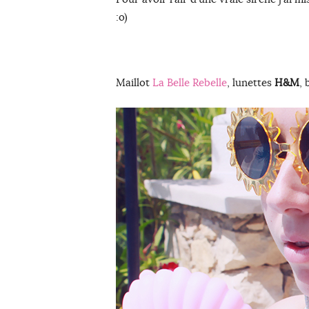
:o)
Maillot
La Belle Rebelle
, lunettes
H&M
, 