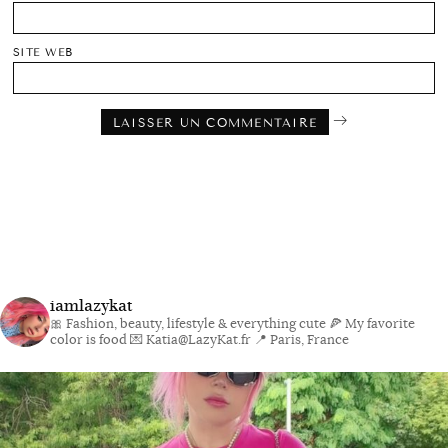
SITE WEB
iamlazykat
🎀 Fashion, beauty, lifestyle & everything cute
🍕 My favorite
color is food
💌 Katia@LazyKat.fr
📍 Paris, France