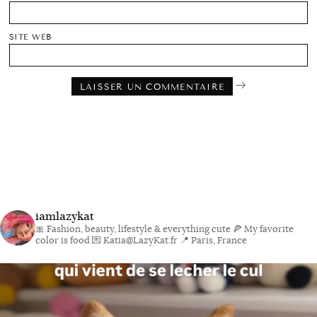
SITE WEB
iamlazykat
🎀 Fashion, beauty, lifestyle & everything cute
🍕 My favorite
color is food
💌 Katia@LazyKat.fr
📍 Paris, France