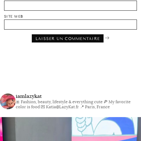
SITE WEB
iamlazykat
🎀 Fashion, beauty, lifestyle & everything cute
🍕 My favorite
color is food
💌 Katia@LazyKat.fr
📍 Paris, France