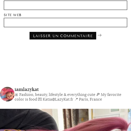
SITE WEB
iamlazykat
🎀 Fashion, beauty, lifestyle & everything cute
🍕 My favorite
color is food
💌 Katia@LazyKat.fr
📍 Paris, France