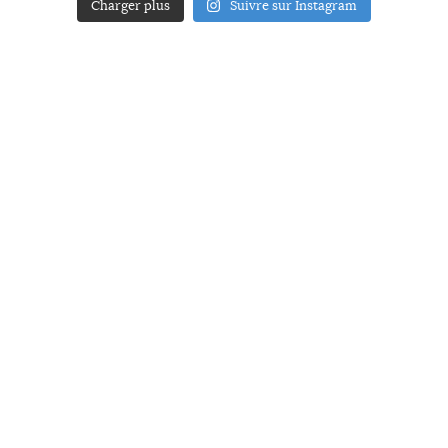
Charger plus
Suivre sur Instagram
ACCUEIL
A PROPOS
YOUR ART
PRESSE
MENTIONS LÉGALES