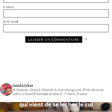
E-MAIL
SITE WEB
iamlazykat
🎀 Fashion, beauty, lifestyle & everything cute
🍕 My favorite
color is food
💌 Katia@LazyKat.fr
📍 Paris, France