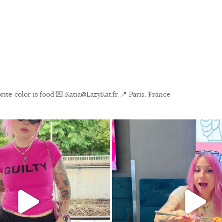
ite color is food
💌 Katia@LazyKat.fr
📍 Paris, France