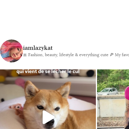
iamlazykat
🎀 Fashion, beauty, lifestyle & everything cute
🍕 My favor