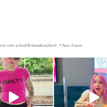
ite color is food
💌 Katia@LazyKat.fr
📍 Paris, France