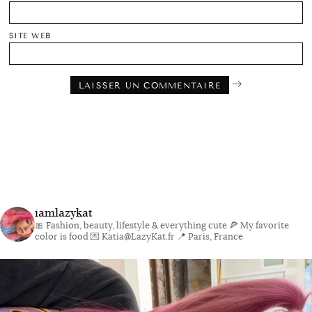
SITE WEB
iamlazykat
🎀 Fashion, beauty, lifestyle & everything cute
🍕 My favorite
color is food
💌 Katia@LazyKat.fr
📍 Paris, France