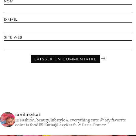
NOM
E-MAIL
SITE WEB
iamlazykat
🎀 Fashion, beauty, lifestyle & everything cute
🍕 My favorite
color is food
💌 Katia@LazyKat.fr
📍 Paris, France