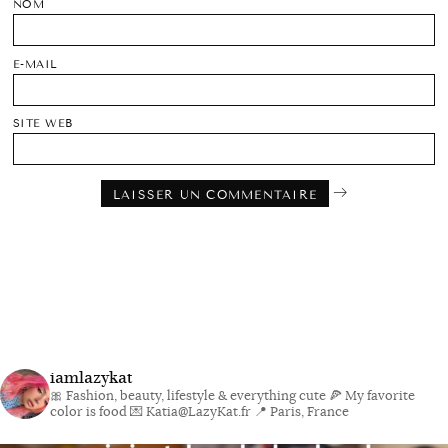
NOM
E-MAIL
SITE WEB
iamlazykat
🎀 Fashion, beauty, lifestyle & everything cute
🍕 My favorite
color is food
💌 Katia@LazyKat.fr
📍 Paris, France