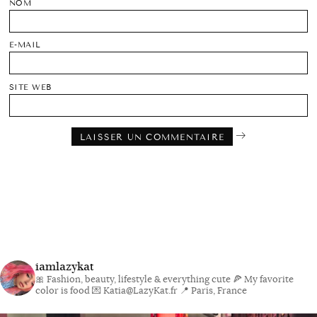
NOM
E-MAIL
SITE WEB
iamlazykat
🎀 Fashion, beauty, lifestyle & everything cute
🍕 My favorite
color is food
💌 Katia@LazyKat.fr
📍 Paris, France