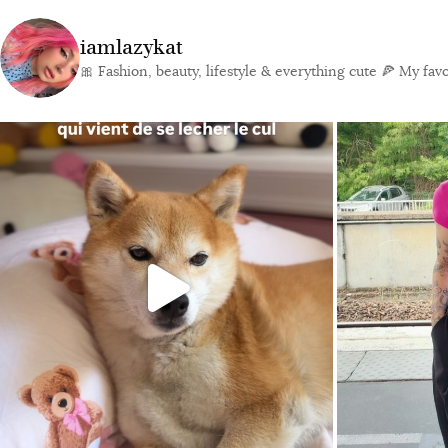
iamlazykat
🎀 Fashion, beauty, lifestyle & everything cute
🍕 My favor