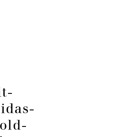
t-
idas-
old-