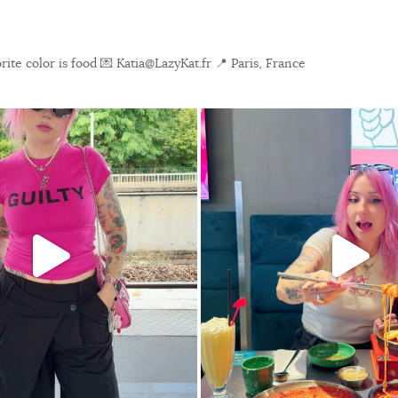
ite color is food
💌 Katia@LazyKat.fr
📍 Paris, France