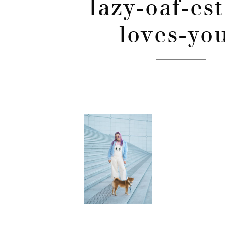
lazy-oaf-es
loves-yo