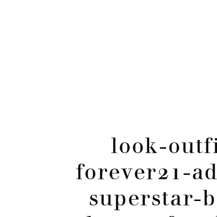
CATÉGORIES
Skip
to
content
look-outfi
forever21-ad
superstar-b