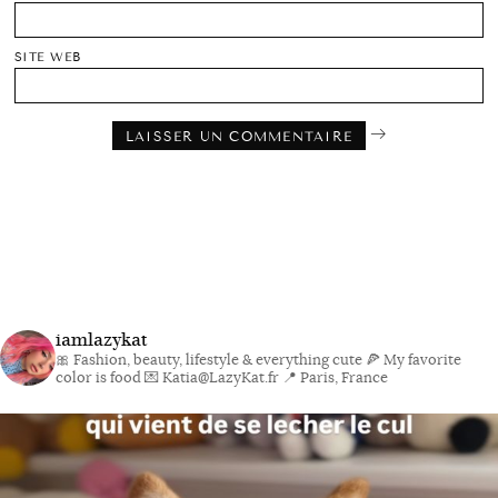
SITE WEB
iamlazykat
🎀 Fashion, beauty, lifestyle & everything cute
🍕 My favorite
color is food
💌 Katia@LazyKat.fr
📍 Paris, France