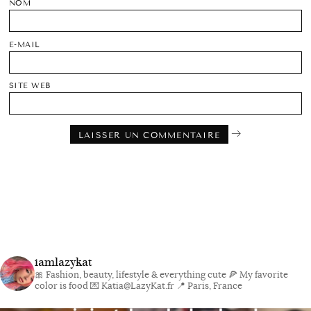
NOM
E-MAIL
SITE WEB
iamlazykat
🎀 Fashion, beauty, lifestyle & everything cute
🍕 My favorite
color is food
💌 Katia@LazyKat.fr
📍 Paris, France