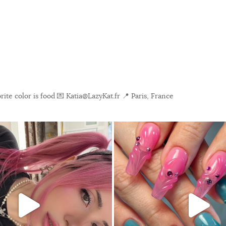
ite color is food
💌 Katia@LazyKat.fr
📍 Paris, France