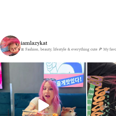
iamlazykat
🎀 Fashion, beauty, lifestyle & everything cute
🍕 My favor