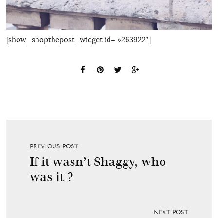
[show_shopthepost_widget id= »263922″]
PREVIOUS POST
If it wasn’t Shaggy, who
was it ?
NEXT POST