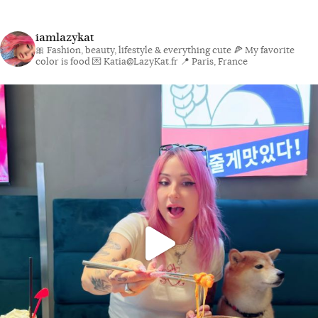
iamlazykat
🎀 Fashion, beauty, lifestyle & everything cute
🍕 My favorite
color is food
💌 Katia@LazyKat.fr
📍 Paris, France