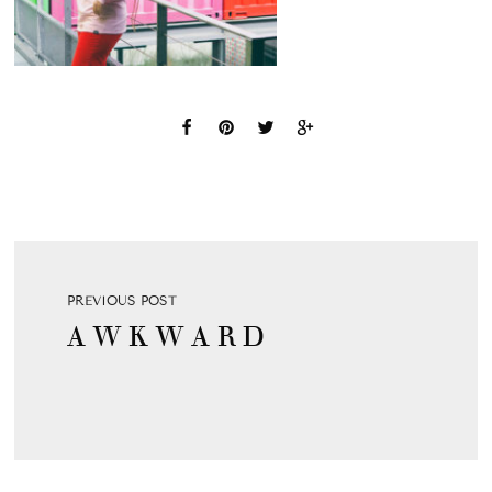
PREVIOUS POST
A W K W A R D