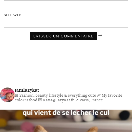
SITE WEB
iamlazykat
🎀 Fashion, beauty, lifestyle & everything cute
🍕 My favorite
color is food
💌 Katia@LazyKat.fr
📍 Paris, France