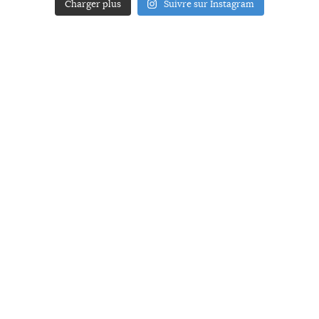
Charger plus
Suivre sur Instagram
ACCUEIL
A PROPOS
YOUR ART
PRESSE
MENTIONS LÉGALES