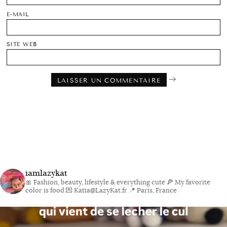
E-MAIL
SITE WEB
iamlazykat
🎀 Fashion, beauty, lifestyle & everything cute
🍕 My favorite
color is food
💌 Katia@LazyKat.fr
📍 Paris, France