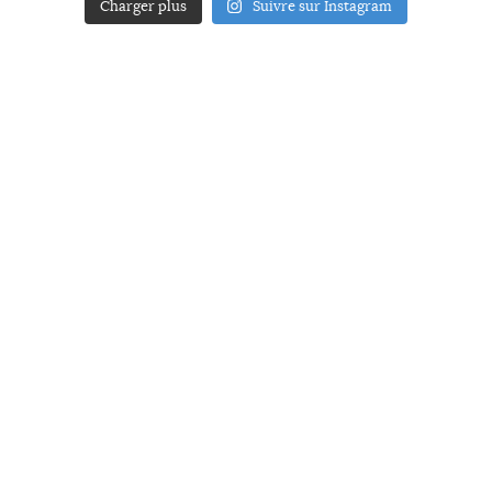
Charger plus
Suivre sur Instagram
ACCUEIL
A PROPOS
YOUR ART
PRESSE
MENTIONS LÉGALES