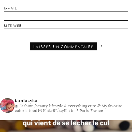
E-MAIL
SITE WEB
iamlazykat
🎀 Fashion, beauty, lifestyle & everything cute
🍕 My favorite
color is food
💌 Katia@LazyKat.fr
📍 Paris, France