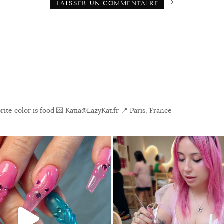
ite color is food
💌 Katia@LazyKat.fr
📍 Paris, France