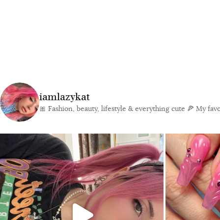
iamlazykat
🎀 Fashion, beauty, lifestyle & everything cute
🍕 My favor