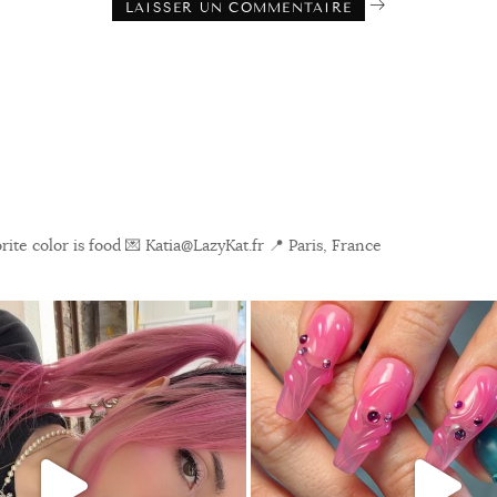
ite color is food
💌 Katia@LazyKat.fr
📍 Paris, France