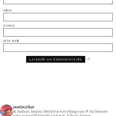
NOM
E-MAIL
SITE WEB
iamlazykat
🎀 Fashion, beauty, lifestyle & everything cute
🍕 My favorite
color is food
💌 Katia@LazyKat.fr
📍 Paris, France