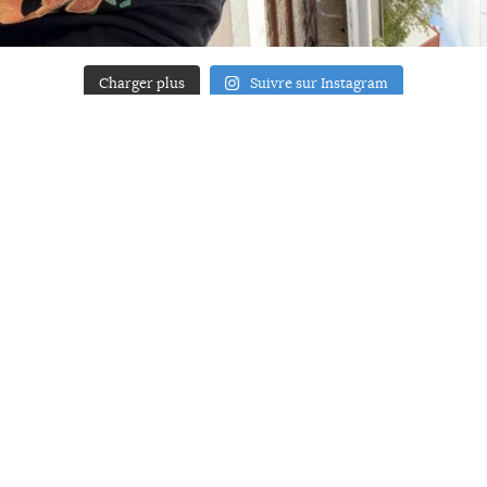
Charger plus
Suivre sur Instagram
ACCUEIL
A PROPOS
YOUR ART
PRESSE
MENTIONS LÉGALES