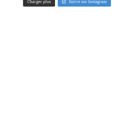
Charger plus
Suivre sur Instagram
ACCUEIL
A PROPOS
YOUR ART
PRESSE
MENTIONS LÉGALES