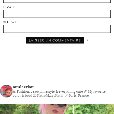
E-MAIL
SITE WEB
iamlazykat
🎀 Fashion, beauty, lifestyle & everything cute
🍕 My favorite
color is food
💌 Katia@LazyKat.fr
📍 Paris, France