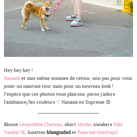
Hey hey hey !
Nanami
et moi-même sommes de retour, non pas pour vous
jouer un mauvais tour mais pour un nouveau look !
J’espère que ces photos vous plairons, perso j’adore
l’ambiance/les couleurs ♡ Nanami en Supreme 😍
Blouse
Léopoldine Chateau
, short
Monki
, sneakers
Nike
Vandal 2K
, lunettes
Missguided
et
Polaroid OneStep2
.