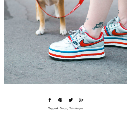
Tagged:
Doge
,
Tatouages