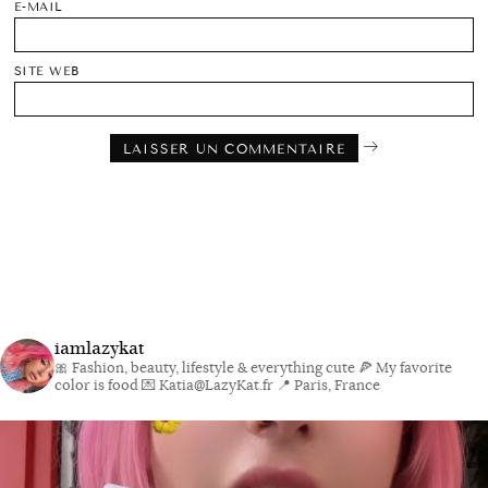
E-MAIL
SITE WEB
iamlazykat
🎀 Fashion, beauty, lifestyle & everything cute
🍕 My favorite
color is food
💌 Katia@LazyKat.fr
📍 Paris, France