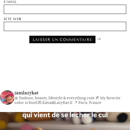
E-MAIL
SITE WEB
iamlazykat
🎀 Fashion, beauty, lifestyle & everything cute
🍕 My favorite
color is food
💌 Katia@LazyKat.fr
📍 Paris, France