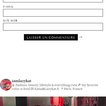
E-MAIL
SITE WEB
iamlazykat
🎀 Fashion, beauty, lifestyle & everything cute
🍕 My favorite
color is food
💌 Katia@LazyKat.fr
📍 Paris, France