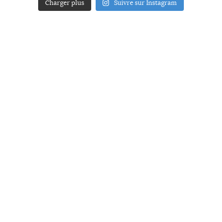
Charger plus
Suivre sur Instagram
ACCUEIL
A PROPOS
YOUR ART
PRESSE
MENTIONS LÉGALES