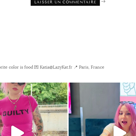
ite color is food
💌 Katia@LazyKat.fr
📍 Paris, France