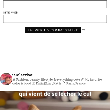
SITE WEB
iamlazykat
🎀 Fashion, beauty, lifestyle & everything cute
🍕 My favorite
color is food
💌 Katia@LazyKat.fr
📍 Paris, France