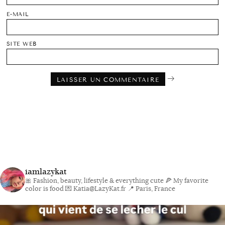
E-MAIL
SITE WEB
iamlazykat
🎀 Fashion, beauty, lifestyle & everything cute
🍕 My favorite
color is food
💌 Katia@LazyKat.fr
📍 Paris, France