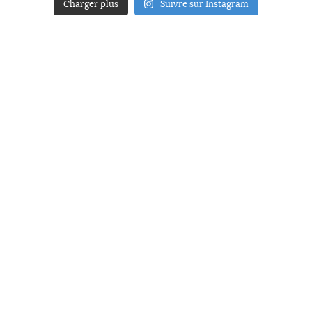
Charger plus
Suivre sur Instagram
ACCUEIL
A PROPOS
YOUR ART
PRESSE
MENTIONS LÉGALES