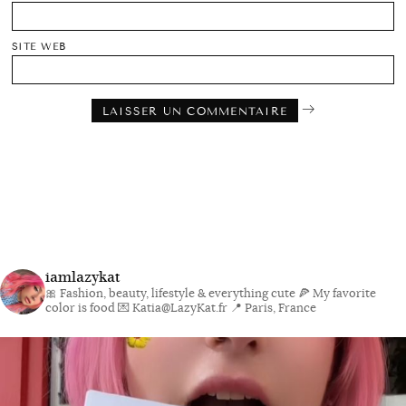
SITE WEB
iamlazykat
🎀 Fashion, beauty, lifestyle & everything cute
🍕 My favorite
color is food
💌 Katia@LazyKat.fr
📍 Paris, France