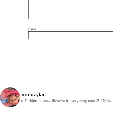
NOM
iamlazykat
🎀 Fashion, beauty, lifestyle & everything cute
🍕 My favor