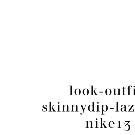
CATÉGORIES
Skip
to
content
look-outfi
skinnydip-laz
nike13