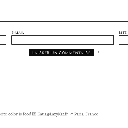
E-MAIL
SITE
ite color is food
💌 Katia@LazyKat.fr
📍 Paris, France