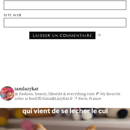
SITE WEB
iamlazykat
🎀 Fashion, beauty, lifestyle & everything cute
🍕 My favorite
color is food
💌 Katia@LazyKat.fr
📍 Paris, France