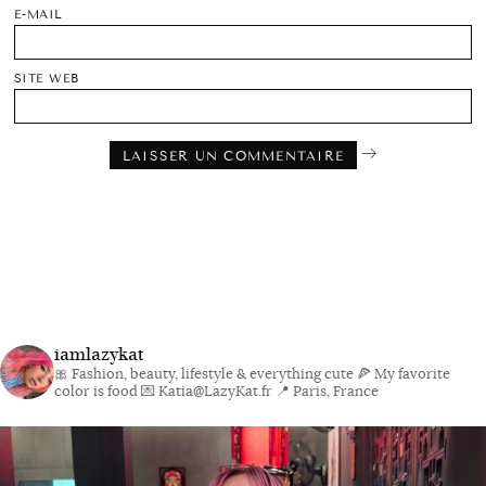
E-MAIL
SITE WEB
iamlazykat
🎀 Fashion, beauty, lifestyle & everything cute
🍕 My favorite
color is food
💌 Katia@LazyKat.fr
📍 Paris, France