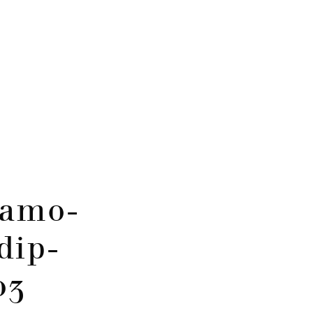
camo-
dip-
03