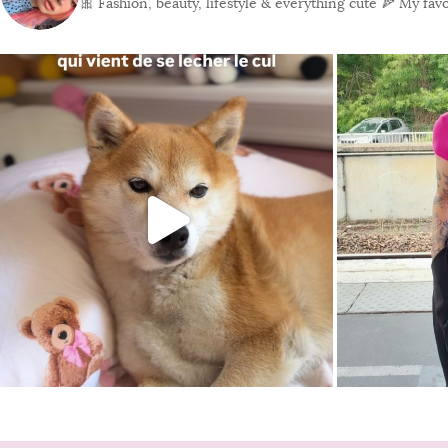
🎀 Fashion, beauty, lifestyle & everything cute
🍕 My favor