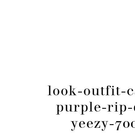
CATÉGORIES
Skip
to
content
look-outfit-
purple-rip-
yeezy-70