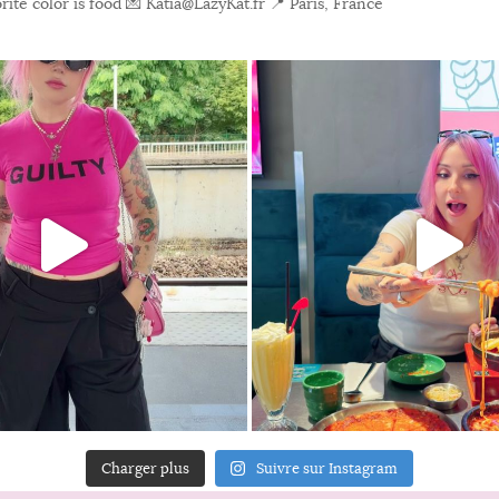
ite color is food
💌 Katia@LazyKat.fr
📍 Paris, France
Charger plus
Suivre sur Instagram