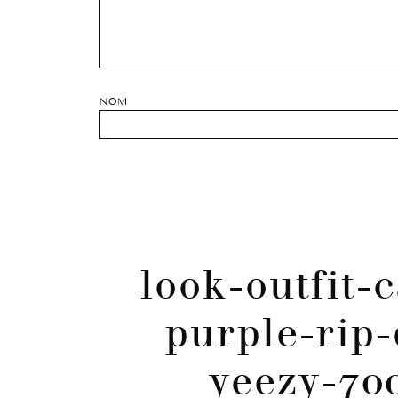
NOM
look-outfit-
purple-rip-
yeezy-70