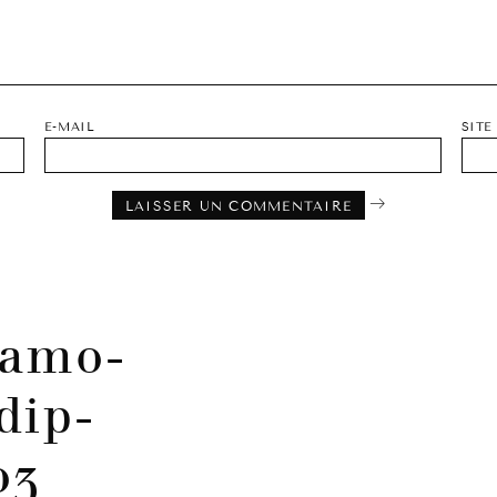
E-MAIL
SITE
camo-
dip-
03