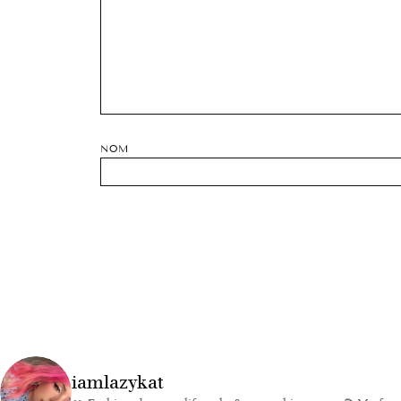
NOM
iamlazykat