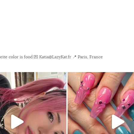
ite color is food
💌 Katia@LazyKat.fr
📍 Paris, France