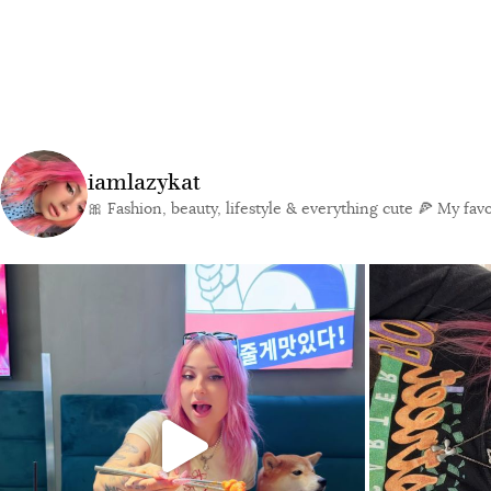
iamlazykat
🎀 Fashion, beauty, lifestyle & everything cute
🍕 My favor