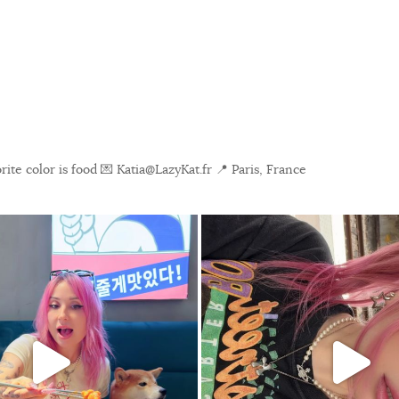
ite color is food
💌 Katia@LazyKat.fr
📍 Paris, France