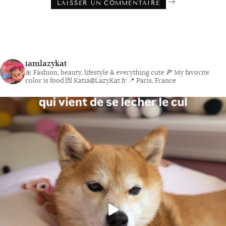
iamlazykat
🎀 Fashion, beauty, lifestyle & everything cute
🍕 My favorite
color is food
💌 Katia@LazyKat.fr
📍 Paris, France