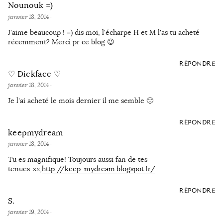
Nounouk =)
janvier 18, 2014
·
J'aime beaucoup ! =) dis moi, l'écharpe H et M l'as tu acheté
récemment? Merci pr ce blog 😉
RÉPONDRE
♡ Dickface ♡
janvier 18, 2014
·
Je l'ai acheté le mois dernier il me semble 🙂
RÉPONDRE
keepmydream
janvier 18, 2014
·
Tu es magnifique! Toujours aussi fan de tes
tenues..xx,
http://keep-mydream.blogspot.fr/
RÉPONDRE
S.
janvier 19, 2014
·