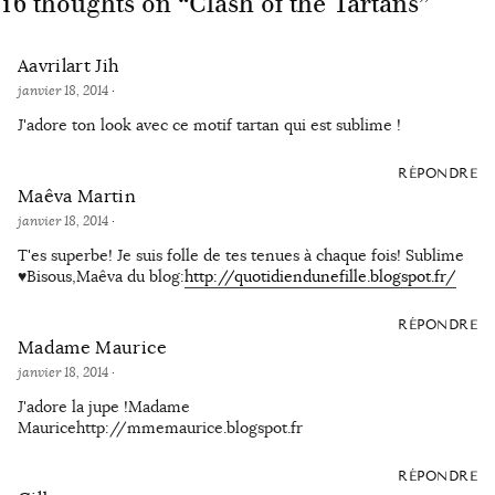
16 thoughts on “
Clash of the Tartans
”
Aavrilart Jih
janvier 18, 2014
·
J'adore ton look avec ce motif tartan qui est sublime !
RÉPONDRE
Maêva Martin
janvier 18, 2014
·
T'es superbe! Je suis folle de tes tenues à chaque fois! Sublime
♥Bisous,Maêva du blog:
http://quotidiendunefille.blogspot.fr/
RÉPONDRE
Madame Maurice
janvier 18, 2014
·
J'adore la jupe !Madame
Mauricehttp://mmemaurice.blogspot.fr
RÉPONDRE