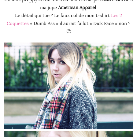
ma jupe
American Apparel
.
Le détail qui tue ? Le faux col de mon t-shirt
Les 2
Coquettes
« Dumb Ass » il aurait fallut « Dick Face » non ?
🙂