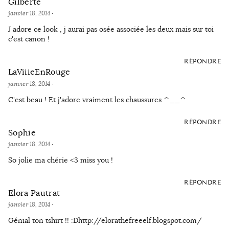
Gilberte
janvier 18, 2014
·
J adore ce look , j aurai pas osée associée les deux mais sur toi
c'est canon !
RÉPONDRE
LaViiieEnRouge
janvier 18, 2014
·
C'est beau ! Et j'adore vraiment les chaussures ^__^
RÉPONDRE
Sophie
janvier 18, 2014
·
So jolie ma chérie <3 miss you !
RÉPONDRE
Elora Pautrat
janvier 18, 2014
·
Génial ton tshirt !! :Dhttp://elorathefreeelf.blogspot.com/