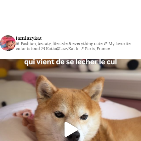
iamlazykat
🎀 Fashion, beauty, lifestyle & everything cute
🍕 My favorite
color is food
💌 Katia@LazyKat.fr
📍 Paris, France