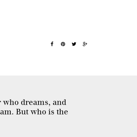
r who dreams, and
eam. But who is the