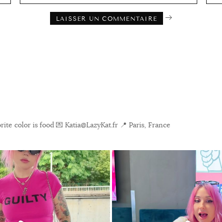
ite color is food
💌 Katia@LazyKat.fr
📍 Paris, France