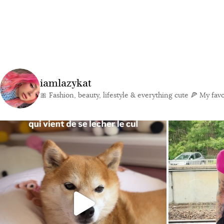
iamlazykat
🎀 Fashion, beauty, lifestyle & everything cute
🍕 My favor