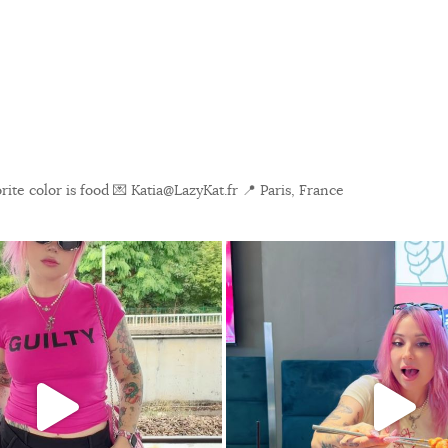
ite color is food
💌 Katia@LazyKat.fr
📍 Paris, France