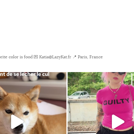
ite color is food
💌 Katia@LazyKat.fr
📍 Paris, France