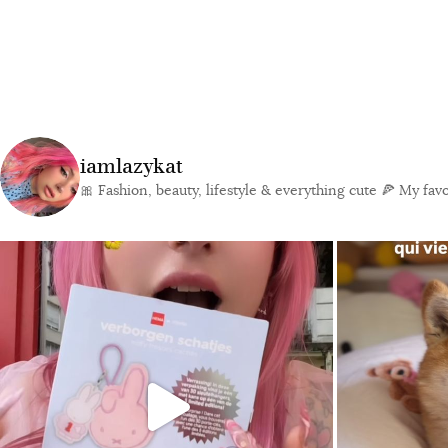
iamlazykat
🎀 Fashion, beauty, lifestyle & everything cute
🍕 My favor