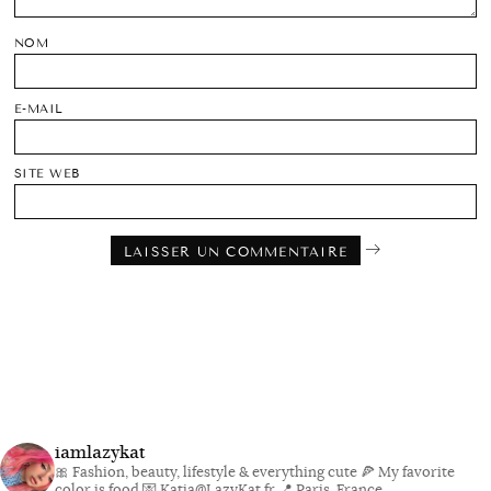
NOM
E-MAIL
SITE WEB
iamlazykat
🎀 Fashion, beauty, lifestyle & everything cute
🍕 My favorite
color is food
💌 Katia@LazyKat.fr
📍 Paris, France