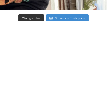
Charger plus
Suivre sur Instagram
ACCUEIL
A PROPOS
YOUR ART
PRESSE
MENTIONS LÉGALES