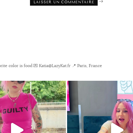
ite color is food
💌 Katia@LazyKat.fr
📍 Paris, France